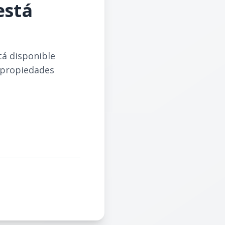
está
tá disponible
 propiedades