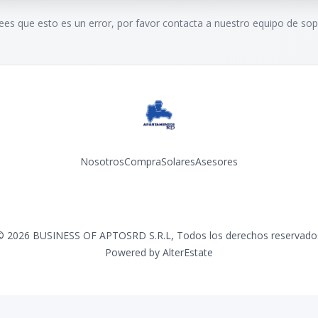
rees que esto es un error, por favor contacta a nuestro equipo de sop
Nosotros
Compra
Solares
Asesores
Facebook
Instagram
YouTube
©
2026
BUSINESS OF APTOSRD S.R.L
,
Todos los derechos reservado
Powered by
AlterEstate