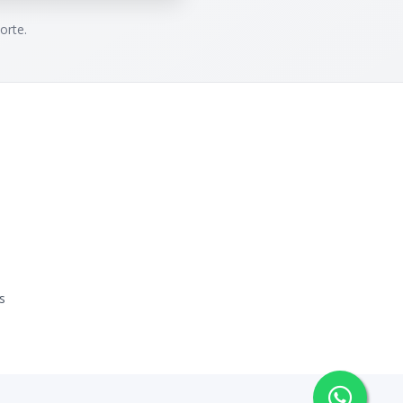
orte.
s