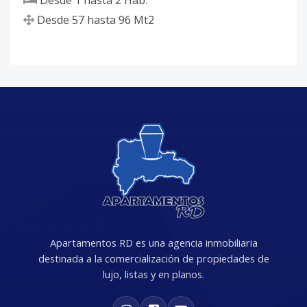
Desde
1
hasta
2
Hab.
Desde
57
hasta
96
Mt2
Apartamentos RD es una agencia inmobiliaria
destinada a la comercialización de propiedades de
lujo, listas y en planos.