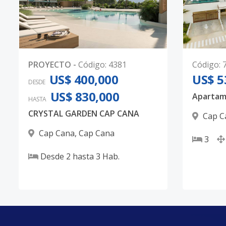
PROYECTO
-
Código
:
4381
Código
:
US$ 400,000
US$ 5
DESDE
US$ 830,000
HASTA
CRYSTAL GARDEN CAP CANA
Cap C
Cap Cana
,
Cap Cana
3
Desde
2
hasta
3
Hab.