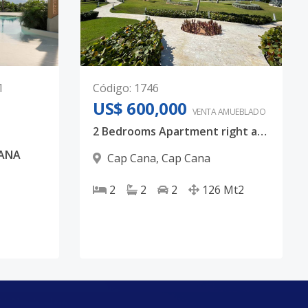
1
Código
:
1746
US$ 600,000
VENTA AMUEBLADO
2 Bedrooms Apartment right at the beach
CANA
Cap Cana
,
Cap Cana
2
2
2
126
Mt2