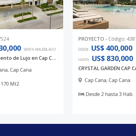
7524
PROYECTO
-
Código
:
438
30,000
US$ 400,000
VENTA AMUEBLADO
DESDE
US$ 830,000
Apartamento de Lujo en Cap Cana | 3 Hab | Amueblado con Jacuzzi
HASTA
CRYSTAL GARDEN CAP 
ana
,
Cap Cana
Cap Cana
,
Cap Cana
170
Mt2
Desde
2
hasta
3
Hab.