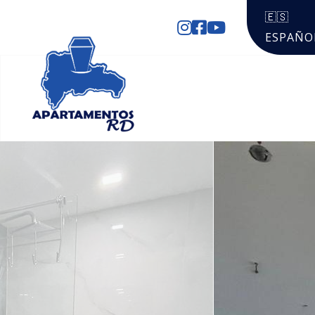
🇪🇸
ESPAÑO