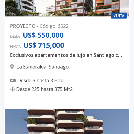
VENTA
PROYECTO
-
Código
:
6522
US$ 550,000
DESDE
US$ 715,000
HASTA
Exclusivos apartamentos de lujo en Santiago con diseño contemporáneo y amenidades premium
La Esmeralda
,
Santiago
Desde
3
hasta
3
Hab.
Desde
225
hasta
375
Mt2