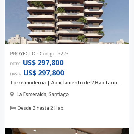
PROYECTO
-
Código
:
3223
US$ 297,800
DESDE
US$ 297,800
HASTA
Torre moderna | Apartamento de 2 Habitaciones con Piscina y Gimnasio en La Esmeralda
La Esmeralda
,
Santiago
Desde
2
hasta
2
Hab.