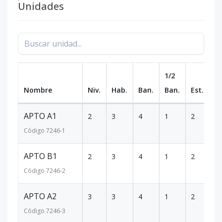
Unidades
1/2
Nombre
Niv.
Hab.
Ban.
Ban.
Est.
m
APTO A1
2
3
4
1
2
1
Código
7246
-1
APTO B1
2
3
4
1
2
2
Código
7246
-2
APTO A2
3
3
4
1
2
18
Código
7246
-3