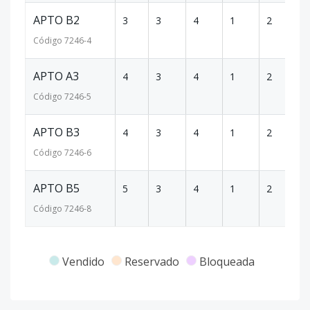
APTO B2
3
3
4
1
2
17
Código
7246
-4
APTO A3
4
3
4
1
2
18
Código
7246
-5
APTO B3
4
3
4
1
2
16
Código
7246
-6
APTO B5
5
3
4
1
2
16
Código
7246
-8
Vendido
Reservado
Bloqueada