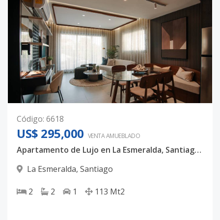
Código
:
6618
US$ 295,000
VENTA AMUEBLADO
Apartamento de Lujo en La Esmeralda, Santiago – 2 Habitaciones + Terraza Privada
La Esmeralda
,
Santiago
2
2
1
113
Mt2