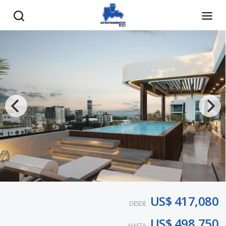
US$ 417,080
DESDE
US$ 498,750
HASTA