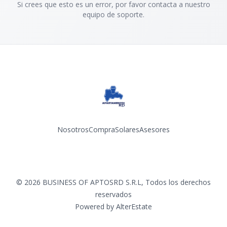
Si crees que esto es un error, por favor contacta a nuestro
equipo de soporte.
Nosotros
Compra
Solares
Asesores
Facebook
Instagram
YouTube
©
2026
BUSINESS OF APTOSRD S.R.L
,
Todos los derechos
reservados
Powered by
AlterEstate