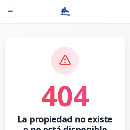
Toggle navigation menu
Toggl
404
La propiedad no existe
o no está disponible