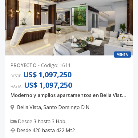
VENTA
PROYECTO
-
Código
:
1611
US$ 1,097,250
DESDE
US$ 1,097,250
HASTA
Moderno y amplios apartamentos en Bella Vista, con 3 habitaciones, 3.5 baños y 4 parqueos techados
Bella Vista
,
Santo Domingo D.N.
Desde
3
hasta
3
Hab.
Desde
420
hasta
422
Mt2