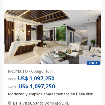
VENTA
PROYECTO
-
Código
:
1611
US$ 1,097,250
DESDE
US$ 1,097,250
HASTA
Moderno y amplios apartamentos en Bella Vista, con 3 habitaciones, 3.5 baños y 4 parqueos techados
Bella Vista
,
Santo Domingo D.N.