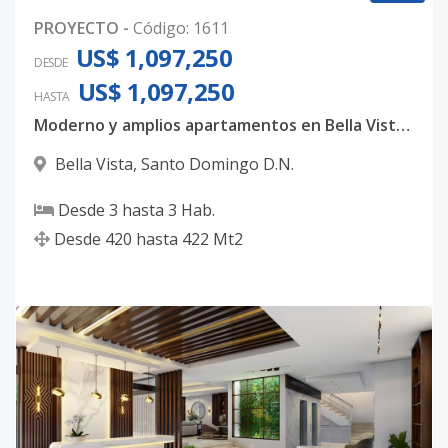
PROYECTO
-
Código
:
1611
US$ 1,097,250
DESDE
US$ 1,097,250
HASTA
Moderno y amplios apartamentos en Bella Vista, con 3 habitaciones, 3.5 baños y 4 parqueos techados
Bella Vista
,
Santo Domingo D.N.
Desde
3
hasta
3
Hab.
Desde
420
hasta
422
Mt2