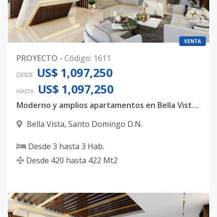
VENTA
PROYECTO
-
Código
:
1611
US$ 1,097,250
DESDE
US$ 1,097,250
HASTA
Moderno y amplios apartamentos en Bella Vista, con 3 habitaciones, 3.5 baños y 4 parqueos techados
Bella Vista
,
Santo Domingo D.N.
Desde
3
hasta
3
Hab.
Desde
420
hasta
422
Mt2