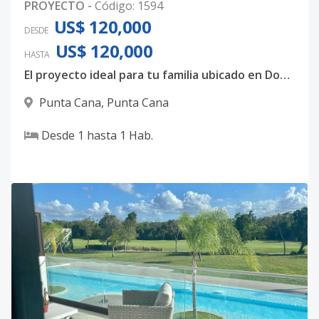
PROYECTO
-
Código
:
1594
US$ 120,000
DESDE
US$ 120,000
HASTA
El proyecto ideal para tu familia ubicado en Dowtown, Punta Cana
Punta Cana
,
Punta Cana
Desde
1
hasta
1
Hab.