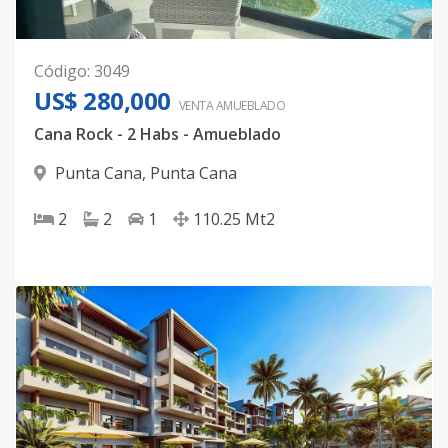
Código
:
3049
US$ 280,000
VENTA AMUEBLADO
Cana Rock - 2 Habs - Amueblado
Punta Cana
,
Punta Cana
2
2
1
110.25
Mt2