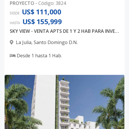
PROYECTO
-
Código
:
3824
US$ 111,000
DESDE
US$ 155,999
HASTA
SKY VIEW - VENTA APTS DE 1 Y 2 HAB PARA INVERSION
La Julia
,
Santo Domingo D.N.
Desde
1
hasta
1
Hab.