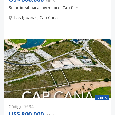
VENTA
Solar ideal para inversion| Cap Cana
Las Iguanas
,
Cap Cana
VENTA
Código
:
7634
US$ 800,000