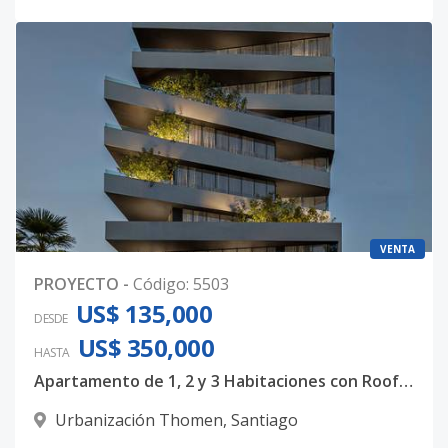
VENTA
PROYECTO
-
Código
:
5503
US$ 135,000
DESDE
US$ 350,000
HASTA
Apartamento de 1, 2 y 3 Habitaciones con Rooftop, Gimnasio y Jacuzzi en Urbanización Thomen, Santiago
Urbanización Thomen
,
Santiago