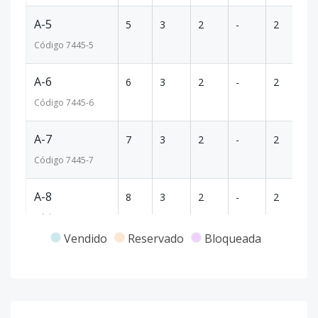
A-5
5
3
2
-
2
14
Código
7445
-5
A-6
6
3
2
-
2
14
Código
7445
-6
A-7
7
3
2
-
2
14
Código
7445
-7
A-8
8
3
2
-
2
14
Código
7445
-8
Vendido
Reservado
Bloqueada
B-2
2
3
2
-
2
13
Código
7445
-19
B-3
3
3
2
-
2
13