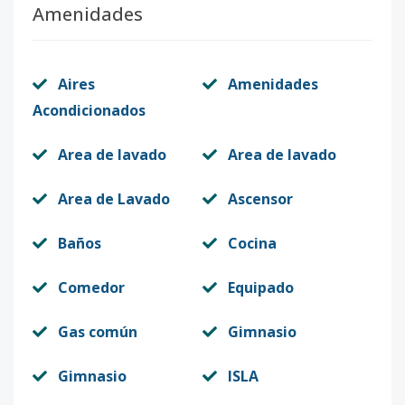
Amenidades
Código
7445
-20
B-4
4
3
2
-
2
13
Aires
Amenidades
Código
7445
-21
Acondicionados
B-5
5
3
2
-
2
13
Area de lavado
Area de lavado
Código
7445
-22
Area de Lavado
Ascensor
B-6
6
3
2
-
2
13
Código
7445
-23
Baños
Cocina
B-7
7
3
2
-
2
13
Comedor
Equipado
Código
7445
-24
Gas común
Gimnasio
B-8
8
3
2
-
2
13
Gimnasio
ISLA
Código
7445
-25