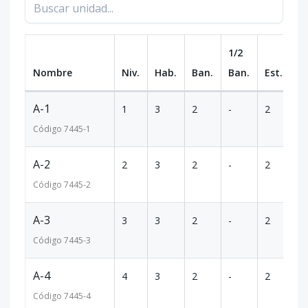
1/2
Nombre
Niv.
Hab.
Ban.
Ban.
Est.
m
A-1
1
3
2
-
2
14
Código
7445
-1
A-2
2
3
2
-
2
14
Código
7445
-2
A-3
3
3
2
-
2
14
Código
7445
-3
A-4
4
3
2
-
2
14
Código
7445
-4