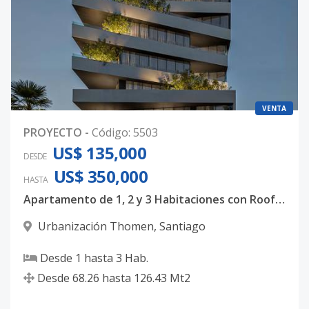
VENTA
PROYECTO
-
Código
:
5503
US$ 135,000
DESDE
US$ 350,000
HASTA
Apartamento de 1, 2 y 3 Habitaciones con Rooftop, Gimnasio y Jacuzzi en Urbanización Thomen, Santiago
Urbanización Thomen
,
Santiago
Desde
1
hasta
3
Hab.
Desde
68.26
hasta
126.43
Mt2