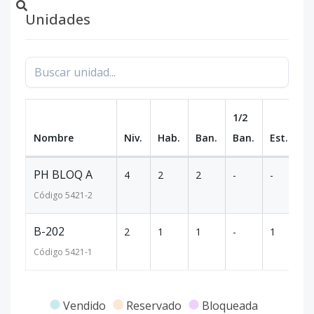
Unidades
1/2
Nombre
Niv.
Hab.
Ban.
Ban.
Est.
m
PH BLOQ A
4
2
2
-
-
1
Código
5421
-2
B-202
2
1
1
-
1
6
Código
5421
-1
Vendido
Reservado
Bloqueada