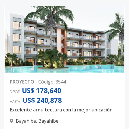
PROYECTO
-
Código
:
3544
US$ 178,640
DESDE
US$ 240,878
HASTA
Excelente arquitectura con la mejor ubicación.
Bayahibe
,
Bayahibe