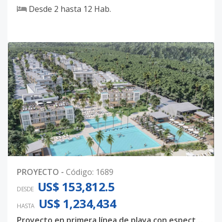
Desde
2
hasta
12
Hab.
PROYECTO
-
Código
:
1689
US$ 153,812.5
DESDE
US$ 1,234,434
HASTA
Proyecto en primera línea de playa con espectacularesamenidades