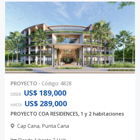
PROYECTO
-
Código
:
4828
US$ 189,000
DESDE
US$ 289,000
HASTA
PROYECTO COA RESIDENCES, 1 y 2 habitaciones
Cap Cana
,
Punta Cana