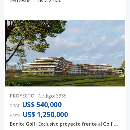
Desde
1
hasta
2
Hab.
PROYECTO
-
Código
:
3335
US$ 540,000
DESDE
US$ 1,250,000
HASTA
Bonita Golf- Exclusivo proyecto frente al Golf en Cap Cana