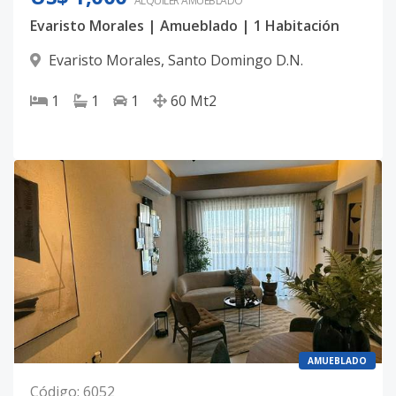
ALQUILER
AMUEBLADO
Evaristo Morales | Amueblado | 1 Habitación
Evaristo Morales
,
Santo Domingo D.N.
1
1
1
60
Mt2
AMUEBLADO
Código
:
6052