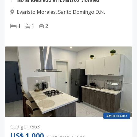
1 Hab amueblado en Evaristo Morales
Evaristo Morales
,
Santo Domingo D.N.
1
1
2
AMUEBLADO
Código
:
7563
US$ 1,000