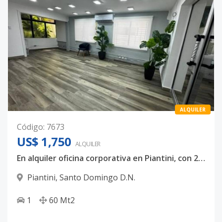
ALQUILER
Código
:
7673
US$ 1,750
ALQUILER
En alquiler oficina corporativa en Piantini, con 2 oficinas, A/C, valet parking de oportunidad US $1,750 mensual
Piantini
,
Santo Domingo D.N.
1
60
Mt2