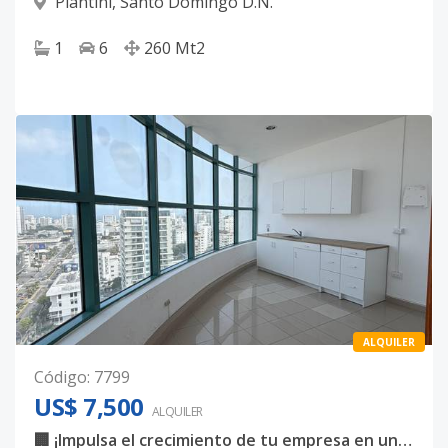
Piantini
,
Santo Domingo D.N.
1
6
260
Mt2
ALQUILER
Código
:
7799
US$ 7,500
ALQUILER
🏢 ¡Impulsa el crecimiento de tu empresa en una ubicación estratégica!