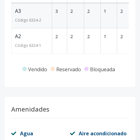
A3
3
2
2
1
2
1
Código
6324
-2
A2
2
2
2
1
2
1
Código
6324
-1
Vendido
Reservado
Bloqueada
Amenidades
Agua
Aire acondicionado