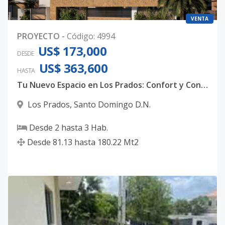
VENTA
PROYECTO
-
Código
:
4994
US$ 173,000
DESDE
US$ 363,600
HASTA
Tu Nuevo Espacio en Los Prados: Confort y Conveniencia en Aptos de 2 y 3 Habitaciones
Los Prados
,
Santo Domingo D.N.
Desde
2
hasta
3
Hab.
Desde
81.13
hasta
180.22
Mt2