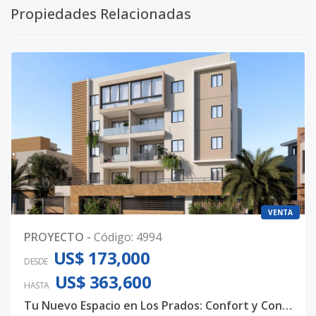
Propiedades Relacionadas
VENTA
PROYECTO
-
Código
:
4994
US$ 173,000
DESDE
US$ 363,600
HASTA
Tu Nuevo Espacio en Los Prados: Confort y Conveniencia en Aptos de 2 y 3 Habitaciones