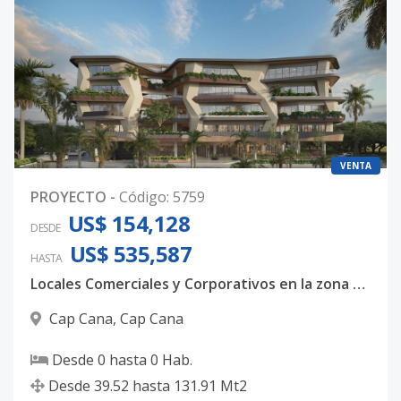
P02-07
-
-
-
-
-
-
Código
6977
-21
VENTA
PROYECTO
-
Código
:
5759
US$ 154,128
DESDE
US$ 535,587
HASTA
Locales Comerciales y Corporativos en la zona más Luxury de Punta Cana
Cap Cana
,
Cap Cana
Desde
0
hasta
0
Hab.
Desde
39.52
hasta
131.91
Mt2