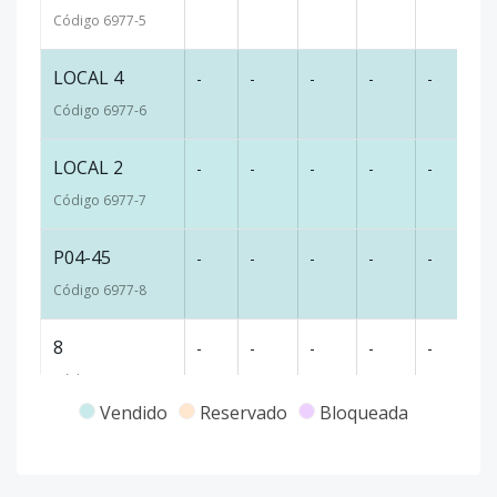
Código
6977
-5
LOCAL 4
-
-
-
-
-
-
Código
6977
-6
LOCAL 2
-
-
-
-
-
-
Código
6977
-7
P04-45
-
-
-
-
-
54
Código
6977
-8
8
-
-
-
-
-
13
Código
6977
-9
Vendido
Reservado
Bloqueada
Local P02-3
2
-
-
-
-
35
Código
6977
-10