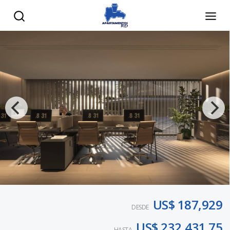
US$ 187,929
DESDE
US$ 232,431.75
HASTA