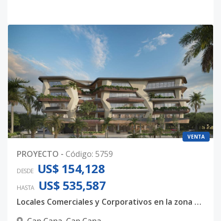
VENTA
PROYECTO
-
Código
:
5759
US$ 154,128
DESDE
US$ 535,587
HASTA
Locales Comerciales y Corporativos en la zona más Luxury de Punta Cana