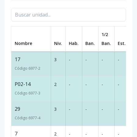
1/2
Nombre
Niv.
Hab.
Ban.
Ban.
Est.
m
17
3
-
-
-
-
35
Código
6977
-2
P02-14
2
-
-
-
-
35
Código
6977
-3
29
3
-
-
-
-
45
Código
6977
-4
7
2
-
-
-
-
54