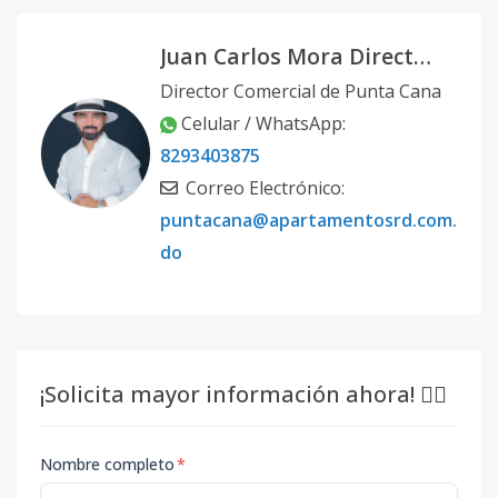
LOCAL 50
-
-
-
-
-
-
Juan Carlos Mora Director Comercial Punta Cana
Código
6977
-11
Director Comercial de Punta Cana
Local P04-57
4
-
-
-
-
57
Celular / WhatsApp:
Código
6977
-12
8293403875
Correo Electrónico:
P03-15
3
-
-
-
-
59
puntacana@apartamentosrd.com.
Código
6977
-13
do
P02-08
2
-
-
-
-
43
Código
6977
-19
35
¡Solicita mayor información ahora! 👇🏽
3
-
-
-
-
57
Código
6977
-1
Nombre completo
*
P02-12
-
-
-
-
-
-