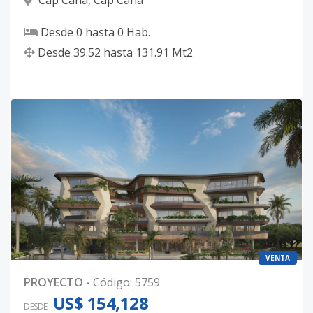
Cap Cana
,
Cap Cana
Desde
0
hasta
0
Hab.
Desde
39.52
hasta
131.91
Mt2
VENTA
PROYECTO
-
Código
:
5759
US$ 154,128
DESDE