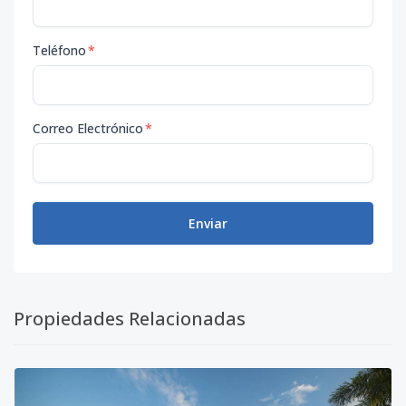
Código
6977
-14
Teléfono
*
Unidad P05-
-
-
-
-
-
-
OF61
Código
6977
-15
Correo Electrónico
*
P02-14
-
-
-
-
1
-
Código
6977
-16
Enviar
P03-15
-
-
-
-
-
-
Código
6977
-17
P5-74
-
-
-
-
-
-
Propiedades Relacionadas
Código
6977
-18
P03-17
-
-
-
-
-
-
Código
6977
-20