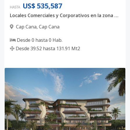
US$ 535,587
HASTA
Locales Comerciales y Corporativos en la zona más Luxury de Punta Cana
Cap Cana
,
Cap Cana
Desde
0
hasta
0
Hab.
Desde
39.52
hasta
131.91
Mt2