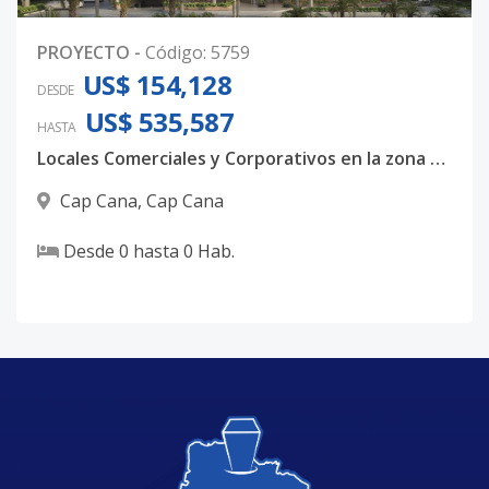
PROYECTO
-
Código
:
5759
US$ 154,128
DESDE
US$ 535,587
HASTA
Locales Comerciales y Corporativos en la zona más Luxury de Punta Cana
Cap Cana
,
Cap Cana
Desde
0
hasta
0
Hab.