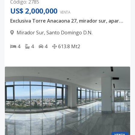
Código
:
2785
US$ 2,000,000
VENTA
Exclusiva Torre Anacaona 27, mirador sur, apartamento en venta, piso 13 completo , 613mts, USD$ 2,200,000
Mirador Sur
,
Santo Domingo D.N.
4
4
4
613.8
Mt2