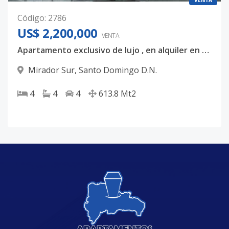
VENTA
Código
:
2786
US$ 2,200,000
VENTA
Apartamento exclusivo de lujo , en alquiler en mirador sur, Torre Anacaona 27, 4 habitaciones con sus baños USD$12,000
Mirador Sur
,
Santo Domingo D.N.
4
4
4
613.8
Mt2