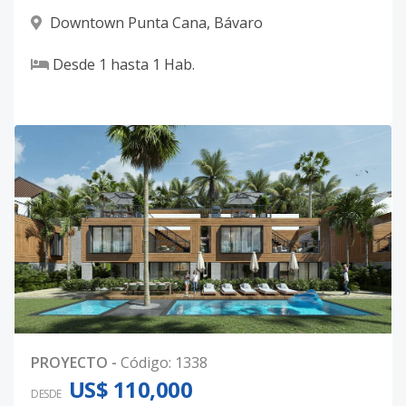
Downtown Punta Cana
,
Bávaro
Desde
1
hasta
1
Hab.
PROYECTO
-
Código
:
1338
US$ 110,000
DESDE