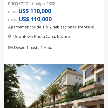
PROYECTO
-
Código
:
1338
US$ 110,000
DESDE
US$ 110,000
HASTA
Apartamentos de 1 & 2 habitaciones frente al campo de Golf
Downtown Punta Cana
,
Bávaro
Desde
1
hasta
1
Hab.