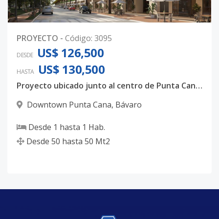
PROYECTO
-
Código
:
3095
US$ 126,500
DESDE
US$ 130,500
HASTA
Proyecto ubicado junto al centro de Punta Cana. Un lugar dondes disfrutar de un vibrante estilo de vida urbano mientras encuentras tranquilidad en un ambiante relajante.
Downtown Punta Cana
,
Bávaro
Desde
1
hasta
1
Hab.
Desde
50
hasta
50
Mt2