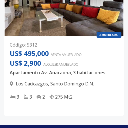
AMUEBLADO
Código
:
5312
US$ 495,000
VENTA AMUEBLADO
US$ 2,900
ALQUILER
AMUEBLADO
Apartamento Av. Anacaona, 3 habitaciones
Los Cacicazgos
,
Santo Domingo D.N.
3
3
2
275
Mt2