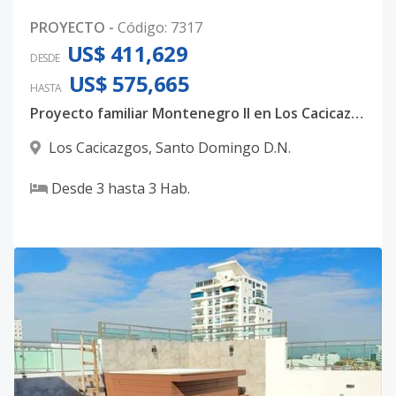
PROYECTO
-
Código
:
7317
US$ 411,629
DESDE
US$ 575,665
HASTA
Proyecto familiar Montenegro II en Los Cacicazgos.
Los Cacicazgos
,
Santo Domingo D.N.
Desde
3
hasta
3
Hab.