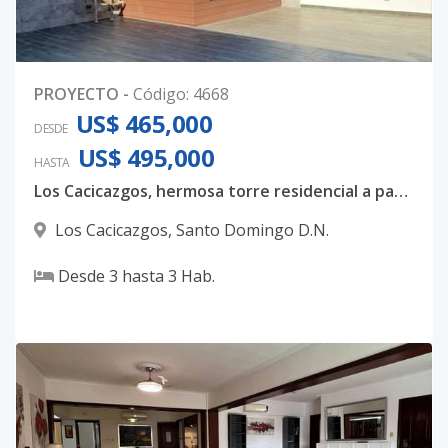
PROYECTO
-
Código
:
4668
US$ 465,000
DESDE
US$ 495,000
HASTA
Los Cacicazgos, hermosa torre residencial a pasos de Mirador Sur, con amplios espacios interiores.
Los Cacicazgos
,
Santo Domingo D.N.
Desde
3
hasta
3
Hab.