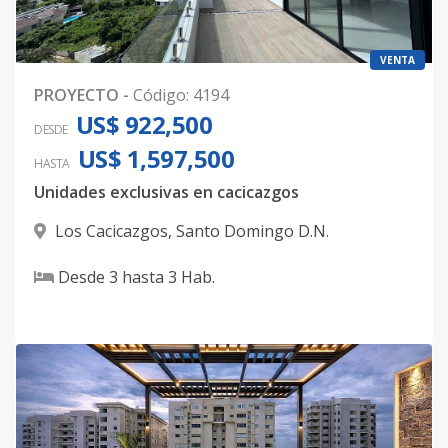
VENTA
PROYECTO
-
Código
:
4194
US$ 922,500
DESDE
US$ 1,597,500
HASTA
Unidades exclusivas en cacicazgos
Los Cacicazgos
,
Santo Domingo D.N.
Desde
3
hasta
3
Hab.