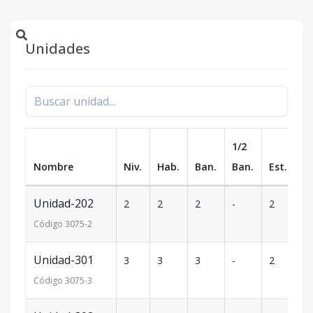
Unidades
1/2
Nombre
Niv.
Hab.
Ban.
Ban.
Est.
m
Unidad-202
2
2
2
-
2
1
Código
3075
-2
Unidad-301
3
3
3
-
2
1
Código
3075
-3