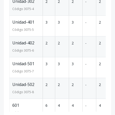
Unidad-302
2
2
2
-
2
1
Código
3075
-4
Unidad-401
3
3
3
-
2
1
Código
3075
-5
Unidad-402
2
2
2
-
2
1
Código
3075
-6
Unidad-501
3
3
3
-
2
1
Código
3075
-7
Unidad-502
2
2
2
-
2
1
Código
3075
-8
601
6
4
4
-
4
2
Código
3075
-9