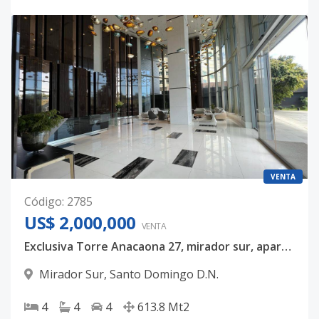
VENTA
Código
:
2785
US$ 2,000,000
VENTA
Exclusiva Torre Anacaona 27, mirador sur, apartamento en venta, piso 13 completo , 613mts, USD$ 2,200,000
Mirador Sur
,
Santo Domingo D.N.
4
4
4
613.8
Mt2