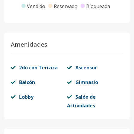
Vendido
Reservado
Bloqueada
602
16
4
4
-
4
2
Código
3075
-10
Unidad 201
2
3
3
-
2
2
Amenidades
Código
3075
-1
2do con Terraza
Ascensor
Balcón
Gimnasio
Lobby
Salón de
Actividades