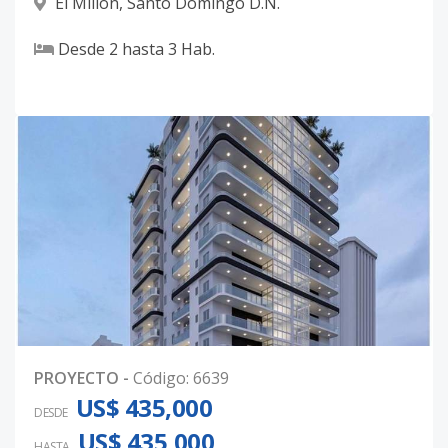
El Millon
,
Santo Domingo D.N.
Desde
2
hasta
3
Hab.
PROYECTO
-
Código
:
6639
US$ 435,000
DESDE
US$ 435,000
HASTA