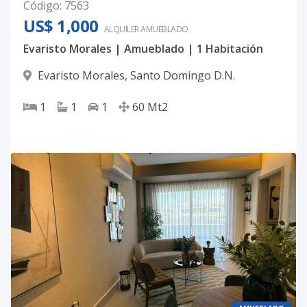
Código
:
7563
US$ 1,000
ALQUILER
AMUEBLADO
Evaristo Morales | Amueblado | 1 Habitación
Evaristo Morales
,
Santo Domingo D.N.
1
1
1
60
Mt2