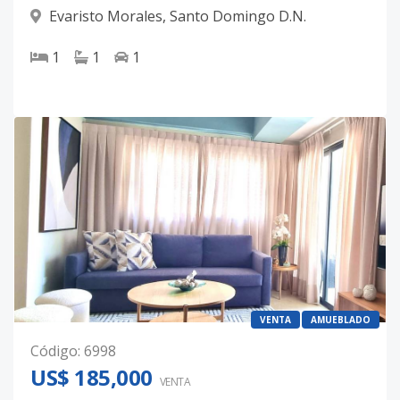
Evaristo Morales
,
Santo Domingo D.N.
1
1
1
VENTA
AMUEBLADO
Código
:
6998
US$ 185,000
VENTA