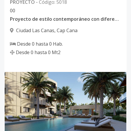
PROYECTO
-
Código
:
5018
0
0
Proyecto de estilo contemporáneo con diferente tipologías, para vida en familia o como inversión
Ciudad Las Canas
,
Cap Cana
Desde
0
hasta
0
Hab.
Desde
0
hasta
0
Mt2