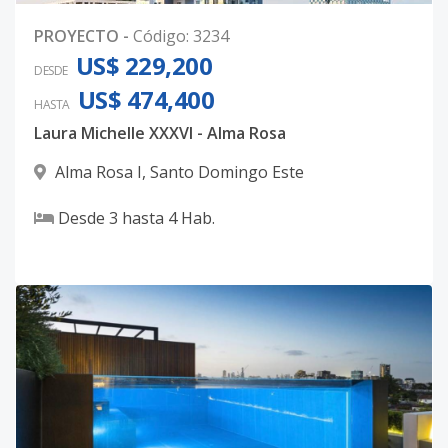
PROYECTO
-
Código
:
3234
US$ 229,200
DESDE
US$ 474,400
HASTA
Laura Michelle XXXVI - Alma Rosa
Alma Rosa I
,
Santo Domingo Este
Desde
3
hasta
4
Hab.