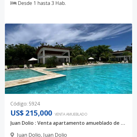
Desde
1
hasta
3
Hab.
Código
:
5924
US$ 215,000
VENTA AMUEBLADO
Juan Dolio : Venta apartamento amueblado de 2 Habs, US$215,000
Juan Dolio
,
Juan Dolio