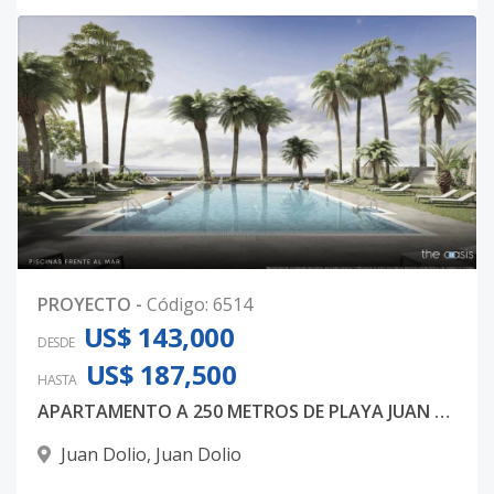
PROYECTO
-
Código
:
6514
US$ 143,000
DESDE
US$ 187,500
HASTA
APARTAMENTO A 250 METROS DE PLAYA JUAN DOLIO
Juan Dolio
,
Juan Dolio