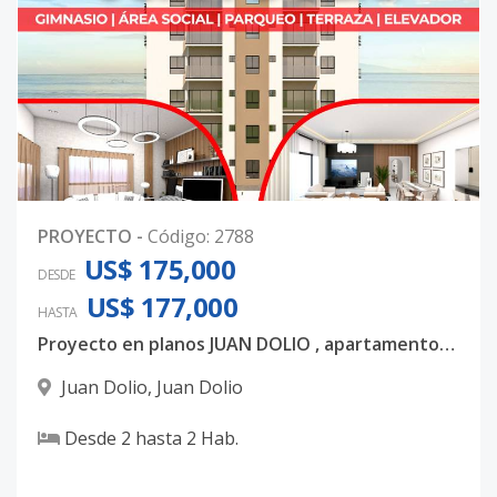
PROYECTO
-
Código
:
2788
US$ 175,000
DESDE
US$ 177,000
HASTA
Proyecto en planos JUAN DOLIO , apartamentos de 2 habitaciones , 2 baños. Entrega en 2025
Juan Dolio
,
Juan Dolio
Desde
2
hasta
2
Hab.