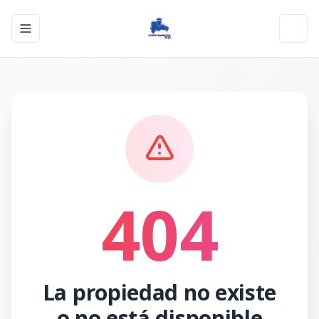
Toggle navigation menu
Toggl
404
La propiedad no existe
o no está disponible