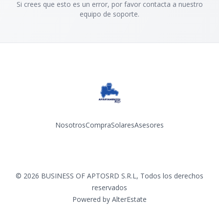
Si crees que esto es un error, por favor contacta a nuestro
equipo de soporte.
Nosotros
Compra
Solares
Asesores
Facebook
Instagram
YouTube
©
2026
BUSINESS OF APTOSRD S.R.L
,
Todos los derechos
reservados
Powered by
AlterEstate