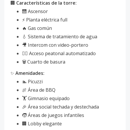
🏢
Características de la torre:
🛗 Ascensor
⚡ Planta eléctrica full
🔥 Gas común
💧 Sistema de tratamiento de agua
🎥 Intercom con video-portero
🚶‍♂️ Acceso peatonal automatizado
🗑️ Cuarto de basura
✨
Amenidades:
🏊 Picuzzi
🍖 Área de BBQ
🏋️ Gimnasio equipado
🎉 Área social techada y destechada
🧒 Áreas de juegos infantiles
🏢 Lobby elegante