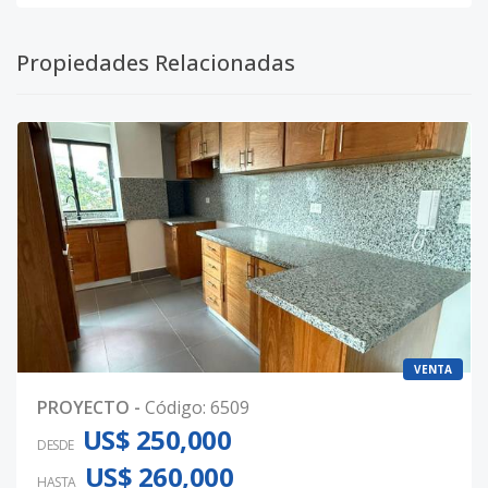
Propiedades Relacionadas
VENTA
PROYECTO
-
Código
:
6509
US$ 250,000
DESDE
US$ 260,000
HASTA