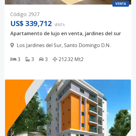
VENTA
Código
:
2927
US$ 339,712
VENTA
Apartamento de lujo en venta, jardines del sur
Los Jardines del Sur
,
Santo Domingo D.N.
3
3
3
212.32
Mt2