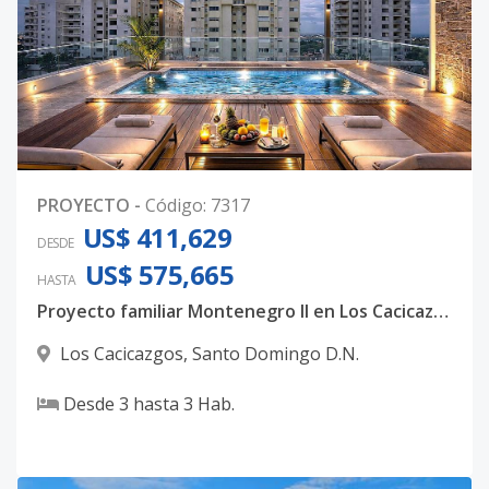
PROYECTO
-
Código
:
7317
US$ 411,629
DESDE
US$ 575,665
HASTA
Proyecto familiar Montenegro II en Los Cacicazgos.
Los Cacicazgos
,
Santo Domingo D.N.
Desde
3
hasta
3
Hab.