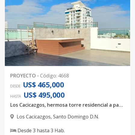
PROYECTO
-
Código
:
4668
US$ 465,000
DESDE
US$ 495,000
HASTA
Los Cacicazgos, hermosa torre residencial a pasos de Mirador Sur, con amplios espacios interiores.
Los Cacicazgos
,
Santo Domingo D.N.
Desde
3
hasta
3
Hab.