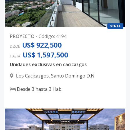
VENTA
PROYECTO
-
Código
:
4194
US$ 922,500
DESDE
US$ 1,597,500
HASTA
Unidades exclusivas en cacicazgos
Los Cacicazgos
,
Santo Domingo D.N.
Desde
3
hasta
3
Hab.