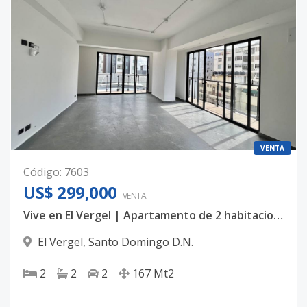
VENTA
Código
:
7603
US$ 299,000
VENTA
Vive en El Vergel | Apartamento de 2 habitaciones
El Vergel
,
Santo Domingo D.N.
2
2
2
167
Mt2