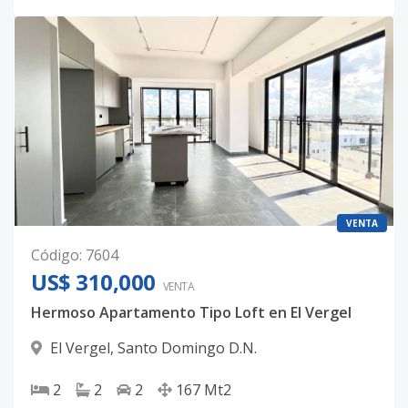
VENTA
Código
:
7604
US$ 310,000
VENTA
Hermoso Apartamento Tipo Loft en El Vergel
El Vergel
,
Santo Domingo D.N.
2
2
2
167
Mt2