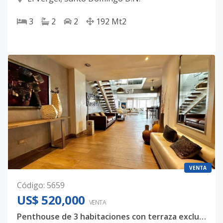
3
2
2
192
Mt2
VENTA
Código
:
5659
US$ 520,000
VENTA
Penthouse de 3 habitaciones con terraza exclusiva en el Vergel