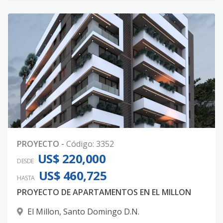
PROYECTO
-
Código
:
3352
US$ 220,000
DESDE
US$ 460,725
HASTA
PROYECTO DE APARTAMENTOS EN EL MILLON
El Millon
,
Santo Domingo D.N.