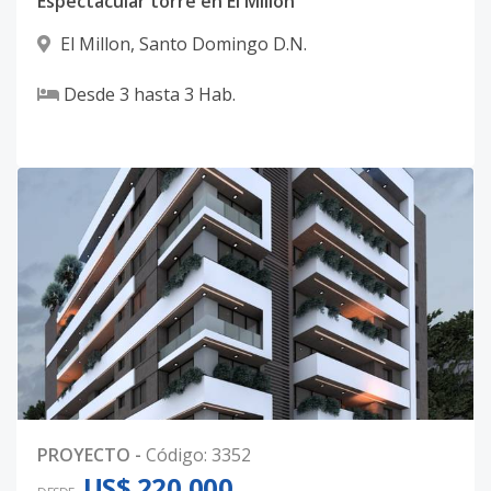
Espectacular torre en El Millon
El Millon
,
Santo Domingo D.N.
Desde
3
hasta
3
Hab.
PROYECTO
-
Código
:
3352
US$ 220,000