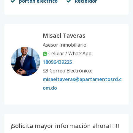
portón eléctrico
Recibidor
Misael Taveras
Asesor Inmobiliario
Celular / WhatsApp:
18096439225
Correo Electrónico:
misaeltaveras@apartamentosrd.c
om.do
¡Solicita mayor información ahora! 👇🏽