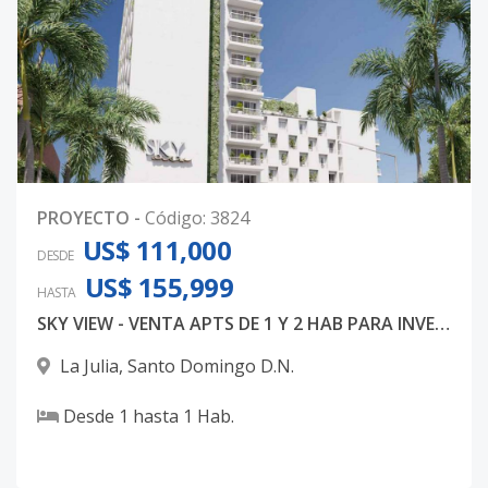
PROYECTO
-
Código
:
3824
US$ 111,000
DESDE
US$ 155,999
HASTA
SKY VIEW - VENTA APTS DE 1 Y 2 HAB PARA INVERSION
La Julia
,
Santo Domingo D.N.
Desde
1
hasta
1
Hab.