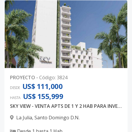
PROYECTO
-
Código
:
3824
US$ 111,000
DESDE
US$ 155,999
HASTA
SKY VIEW - VENTA APTS DE 1 Y 2 HAB PARA INVERSION
La Julia
,
Santo Domingo D.N.
Desde
1
hasta
1
Hab.