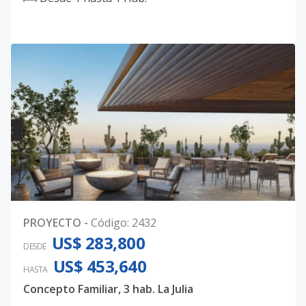
PROYECTO
-
Código
:
2432
US$ 283,800
DESDE
US$ 453,640
HASTA
Concepto Familiar, 3 hab. La Julia