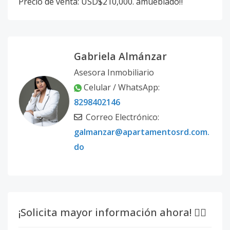
Precio de venta: USD$210,000. amueblado‼️
Gabriela Almánzar
Asesora Inmobiliario
Celular / WhatsApp:
8298402146
Correo Electrónico:
galmanzar@apartamentosrd.com.
do
¡Solicita mayor información ahora! 👇🏽