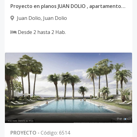
Proyecto en planos JUAN DOLIO , apartamentos de 2 habitaciones , 2 baños. Entrega en 2025
Juan Dolio
,
Juan Dolio
Desde
2
hasta
2
Hab.
PROYECTO
-
Código
:
6514