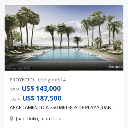
PROYECTO
-
Código
:
6514
US$ 143,000
DESDE
US$ 187,500
HASTA
APARTAMENTO A 250 METROS DE PLAYA JUAN DOLIO
Juan Dolio
,
Juan Dolio