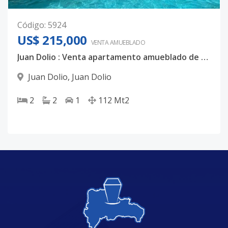
Código
:
5924
US$ 215,000
VENTA AMUEBLADO
Juan Dolio : Venta apartamento amueblado de 2 Habs, US$215,000
Juan Dolio
,
Juan Dolio
2
2
1
112
Mt2