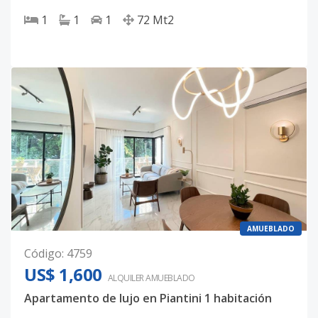
1
1
1
72
Mt2
AMUEBLADO
Código
:
4759
US$ 1,600
ALQUILER
AMUEBLADO
Apartamento de lujo en Piantini 1 habitación