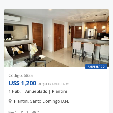
AMUEBLADO
Código
:
6835
US$ 1,200
ALQUILER
AMUEBLADO
1 Hab. | Amueblado | Piantini
Piantini
,
Santo Domingo D.N.
1
1
2