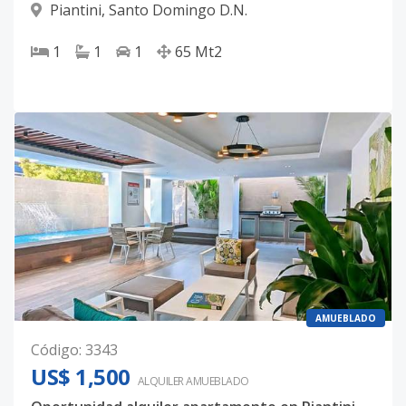
Piantini
,
Santo Domingo D.N.
1
1
1
65
Mt2
AMUEBLADO
Código
:
3343
US$ 1,500
ALQUILER
AMUEBLADO