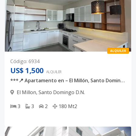
ALQUILER
Código
:
6934
US$ 1,500
ALQUILER
***📍 Apartamento en – El Millón, Santo Domingo
El Millon
,
Santo Domingo D.N.
3
3
2
180
Mt2