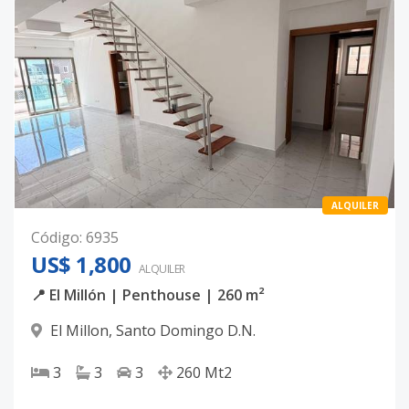
ALQUILER
Código
:
6935
US$ 1,800
ALQUILER
📍 El Millón | Penthouse | 260 m²
El Millon
,
Santo Domingo D.N.
3
3
3
260
Mt2