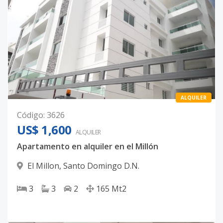
ALQUILER
Código
:
3626
US$ 1,600
ALQUILER
Apartamento en alquiler en el Millón
El Millon
,
Santo Domingo D.N.
3
3
2
165
Mt2