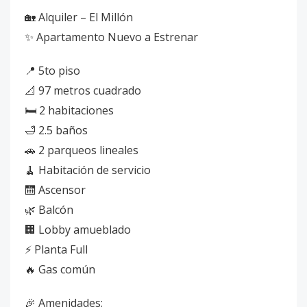
🏡 Alquiler – El Millón
✨ Apartamento Nuevo a Estrenar
📍 5to piso
📐 97 metros cuadrado
🛏 2 habitaciones
🛁 2.5 baños
🚗 2 parqueos lineales
🧹 Habitación de servicio
🛗 Ascensor
🌿 Balcón
🏢 Lobby amueblado
⚡ Planta Full
🔥 Gas común
🎉 Amenidades: