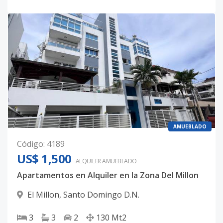
AMUEBLADO
Código
:
4189
US$ 1,500
ALQUILER
AMUEBLADO
Apartamentos en Alquiler en la Zona Del Millon
El Millon
,
Santo Domingo D.N.
3
3
2
130
Mt2