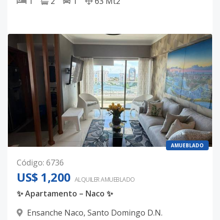
1
2
1
63
Mt2
AMUEBLADO
Código
:
6736
US$ 1,200
ALQUILER
AMUEBLADO
✨ Apartamento – Naco ✨
Ensanche Naco
,
Santo Domingo D.N.