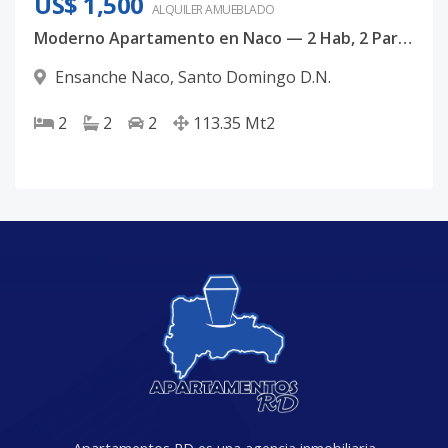
US$ 1,500
ALQUILER
AMUEBLADO
Moderno Apartamento en Naco — 2 Hab, 2 Parqueos y Amenidades
Ensanche Naco
,
Santo Domingo D.N.
2
2
2
113.35
Mt2