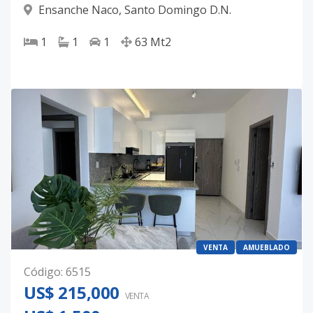
Ensanche Naco
,
Santo Domingo D.N.
1
1
1
63
Mt2
VENTA
AMUEBLADO
Código
:
6515
US$ 215,000
VENTA