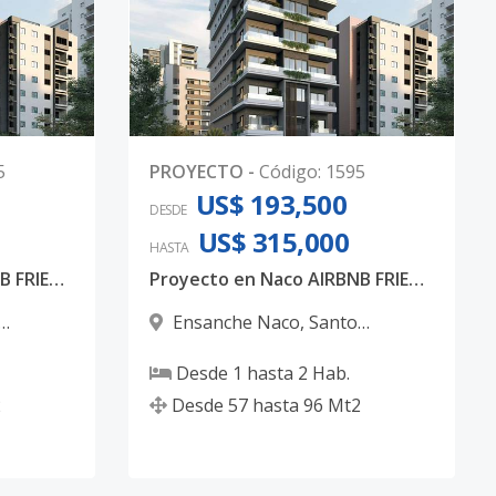
5
PROYECTO
-
Código
:
1595
US$ 193,500
DESDE
US$ 315,000
HASTA
Proyecto en Naco AIRBNB FRIENDLY ideal para inversión.
Proyecto en Naco AIRBNB FRIENDLY ideal para inversión.
Ensanche Naco
,
Santo
Domingo D.N.
Desde
1
hasta
2
Hab.
2
Desde
57
hasta
96
Mt2