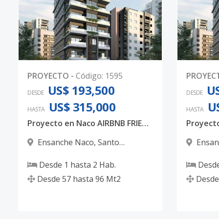
PROYECTO
-
Código
:
1595
PROYEC
US$ 193,500
US
DESDE
DESDE
US$ 315,000
U
HASTA
HASTA
Proyecto en Naco AIRBNB FRIENDLY ideal para inversión.
Ensanche Naco
,
Santo
Ensan
Domingo D.N.
Domingo
Desde
1
hasta
2
Hab.
Desd
Desde
57
hasta
96
Mt2
Desde