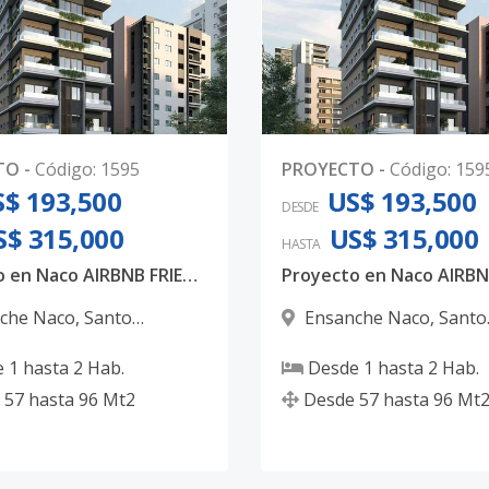
TO
-
Código
:
1595
PROYECTO
-
Código
:
159
$ 193,500
US$ 193,500
DESDE
S$ 315,000
US$ 315,000
HASTA
Proyecto en Naco AIRBNB FRIENDLY ideal para inversión.
che Naco
,
Santo
Ensanche Naco
,
Santo
 D.N.
Domingo D.N.
e
1
hasta
2
Hab.
Desde
1
hasta
2
Hab.
57
hasta
96
Mt2
Desde
57
hasta
96
Mt