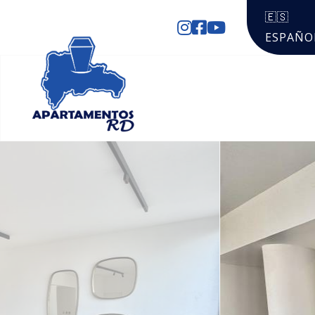
🇪🇸
ESPAÑO