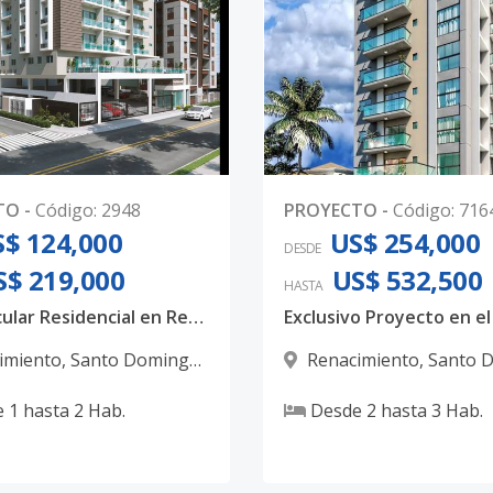
TO
-
Código
:
2948
PROYECTO
-
Código
:
716
$ 124,000
US$ 254,000
DESDE
S$ 219,000
US$ 532,500
HASTA
Espectacular Residencial en Renacimiento
imiento
,
Santo Domingo
Renacimiento
,
Santo 
D.N.
e
1
hasta
2
Hab.
Desde
2
hasta
3
Hab.