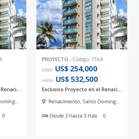
0
0
4
PROYECTO
-
Código
:
7164
US$ 254,000
DESDE
US$ 532,500
HASTA
Exclusivo Proyecto en el Renacimiento un Lujo familiar
Exclusivo Proyecto en el Renacimiento un Lujo familiar
Domingo
Renacimiento
,
Santo Domingo
D.N.
0
Desde
2
hasta
3
Hab.
0