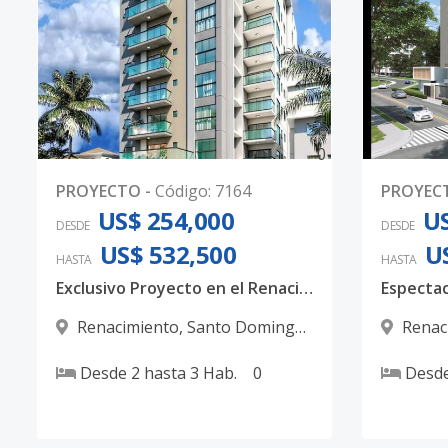
0
PROYECTO
-
Código
:
7164
PROYEC
US$ 254,000
US
DESDE
DESDE
US$ 532,500
U
HASTA
HASTA
Exclusivo Proyecto en el Renacimiento un Lujo familiar
Renacimiento
,
Santo Domingo
Renac
D.N.
D.N.
Desde
2
hasta
3
Hab.
0
Desd