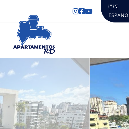
🇪🇸
ESPAÑO