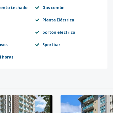
iento techado
Gas común
Planta Eléctrica
portón eléctrico
usos
Sportbar
4 horas