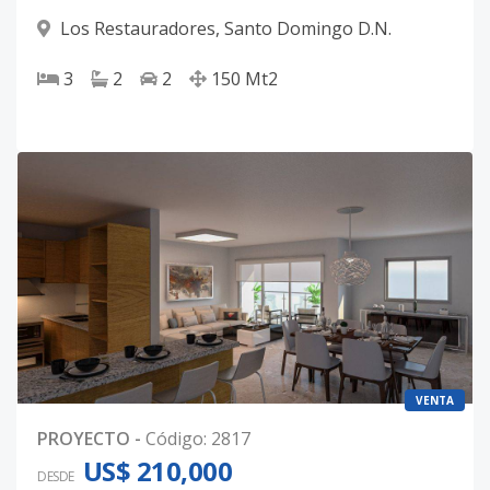
Los Restauradores
,
Santo Domingo D.N.
3
2
2
150
Mt2
VENTA
PROYECTO
-
Código
:
2817
US$ 210,000
DESDE