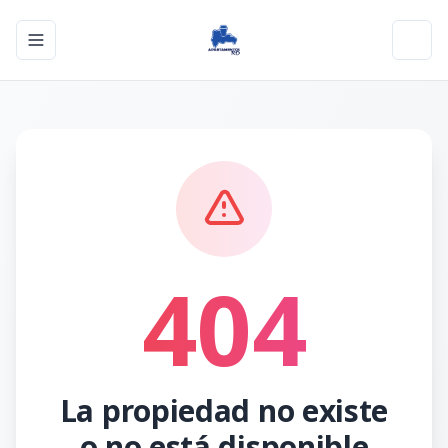
Toggle navigation menu
Toggl
404
La propiedad no existe
o no está disponible