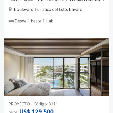
Boulevard Turístico del Este
,
Bávaro
Desde
1
hasta
1
Hab.
PROYECTO
-
Código
:
3111
US$ 129,500
DESDE