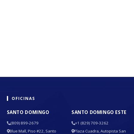
OFICINAS
SANTO DOMINGO
SANTO DOMINGO ESTE
(809) 899-2679
+1 (829) 709-3262
Blue Mall, Piso #22, Santo
Plaza Cuadra, Autopista San