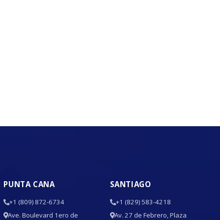
PUNTA CANA
SANTIAGO
+1 (809) 872-6734
+1 (829) 583-4218
Ave. Boulevard 1ero de
Av. 27 de Febrero, Plaza