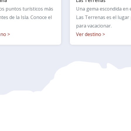
Las Terrenas
ana
Una gema escondida en e
os puntos turísticos más
Las Terrenas es el lugar
tes de la Isla. Conoce el
para vacacionar.
Ver destino
>
tino
>